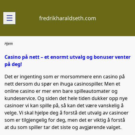
☰
fredrikharaldseth.com
Hjem
Casino på nett – et enormt utvalg og bonuser venter
på deg!
Det er ingenting som er morsommere enn casino på
nett dersom du spør en ihuga casinospiller. Men et
online casino er mer enn bare spilleautomater og
kundeservice. Og siden det hele tiden dukker opp nye
casinoer vi kan spille på, så kan det være vanskelig å
velge. Vi skal hjelpe deg å forstå det utvalg av casinoer
som er tilgjengelig for deg, men det er viktig å forstå
at du som spiller tar det siste og avgjørende valget.