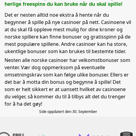
herlige freespins du kan bruke når du skal spille!
Det er nesten alltid noe ekstra å hente når du
begynner å spille på nye casinoer på nett. Casinoene vil
at du skal få oppleve mest mulig for dine kroner og
norske spillere kan finne bonuser og gratisspinn på de
mest populære spillene. Andre casinoer kan ha store,
ukentlige bonuser som kan brukes til bestemte tider.
Nesten alle norske casinoer har velkomstbonuser som
venter. Vær dog oppmerksom på eventuelle
omsetningskrav som kan følge ulike bonuser. Ellers er
det bar å motta din bonus og begynne å spille! Det
som er helt sikkert er at uansett hvilket av casinoene
du velger, så kommer du til å tilbys alt det du trenger
for å ha det gøy!
Side oppdatert den 30. September