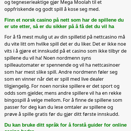
og tegneserieaktige gjør Mega Moolah til et
oppfriskende og godt spill å kose seg med.
Finn et norsk casino på nett som har de spillene du
er ute etter, så er du sikker på å få det du vil ha
For å få mest mulig ut av din spilletid på nettcasino må
du vite litt om hvilke spill det er du liker. Det er ikke noe
vits i å gjøre et innskudd på et casino som ikke tilbyr de
spillene du vil ha! Noen nordmenn syns
spilleautomater er spennende og vil ha nettcasinoer
som har mest slike spill. Andre nordmenn føler seg
som en vinner når det er spill med live dealer
tilgjengelig. For noen norske spillere er det sport og
odds som gjelder, mens andre spillere vil ha en rekke
bingospill å velge mellom. For å finne de spillene som
passer for deg kan du lese omtaler av spillene og
prøve å spille gratis før du gjør ditt første innskudd.
Du kan bruke ditt språk for å forstå guider for online